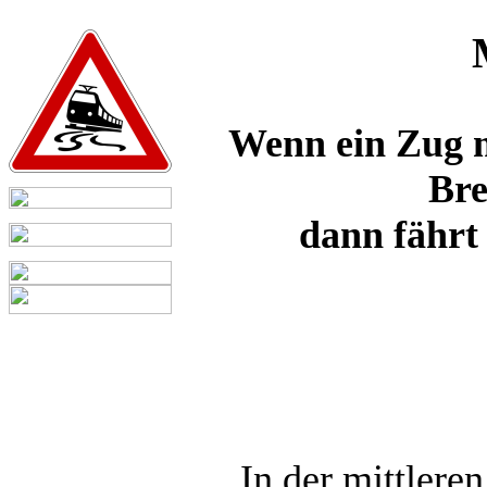
Wenn ein Zug m
Bre
dann fährt 
In der mittler