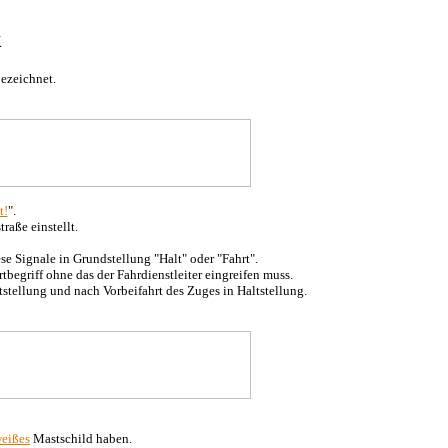
k
bezeichnet.
t!
".
raße einstellt.
se Signale in Grundstellung "Halt" oder "Fahrt".
begriff ohne das der Fahrdienstleiter eingreifen muss.
stellung und nach Vorbeifahrt des Zuges in Haltstellung.
weißes
Mastschild haben.