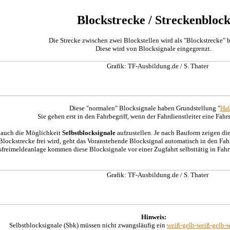
Blockstrecke / Streckenbloc
Die Strecke zwischen zwei Blockstellen wird als "Blockstrecke" 
Diese wird von Blocksignale eingegrenzt.
Diese "normalen" Blocksignale haben Grundstellung "
Hal
Sie gehen erst in den Fahrbegriff, wenn der Fahrdienstleiter eine Fahrst
 auch die Möglichkeit
Selbstblocksignale
aufzustellen. Je nach Bauform zeigen die
ockstrecke frei wird, geht das Voranstehende Blocksignal automatisch in den Fahrt
sfreimeldeanlage kommen diese Blocksignale vor einer Zugfahrt selbsttätig in Fahrt
Hinweis:
Selbstblocksignale (Sbk) müssen nicht zwangsläufig ein
weiß-gelb-weiß-gelb-