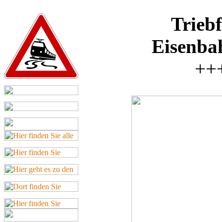
Triebf
Eisenba
+++