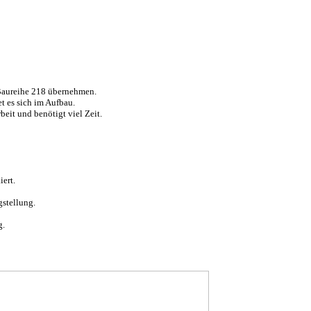
 Baureihe 218 übernehmen.
t es sich im Aufbau.
beit und benötigt viel Zeit.
ert.
gstellung.
g.