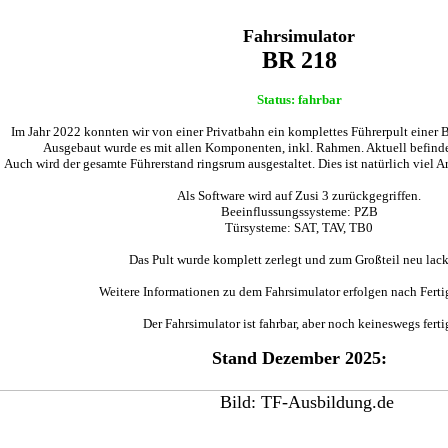
Fahrsimulator
BR 218
Status: fahrbar
Im Jahr 2022 konnten wir von einer Privatbahn ein komplettes Führerpult einer
Ausgebaut wurde es mit allen Komponenten, inkl. Rahmen. Aktuell befinde
Auch wird der gesamte Führerstand ringsrum ausgestaltet. Dies ist natürlich viel Ar
Als Software wird auf Zusi 3 zurückgegriffen.
Beeinflussungssysteme: PZB
Türsysteme: SAT, TAV, TB0
Das Pult wurde komplett zerlegt und zum Großteil neu lacki
Weitere Informationen zu dem Fahrsimulator erfolgen nach Ferti
Der Fahrsimulator ist fahrbar, aber noch keineswegs ferti
Stand Dezember 2025: