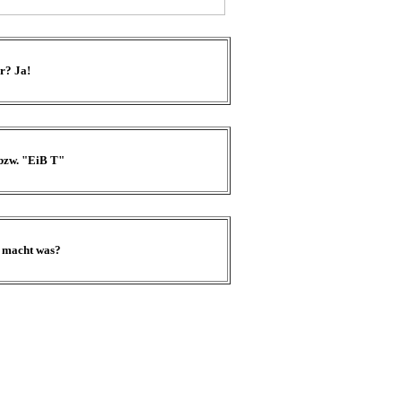
r? Ja!
bzw. "EiB T"
r macht was?