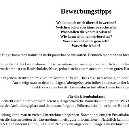
Bewerbungstipps
Wo kann ich mich überall bewerben?
Welchen Schulabschluss brauche ich?
Was wollen die von mir wissen?
Wie kann ich mich vorbereiten?
Was erwartet mich generell?
Was ziehe ich an?
e Dinge kann man natürlich nicht pauschal beantworten. Dennoch möchten wir hier 
n den Beruf des Eisenbahners im Betriebsdienst einzusteigen, ist natürlich ein Sc
empfehlen ist ein Realschulabschluss, jedoch steht einem auch mit einem guten Hau
e in jedem Beruf sind Praktika im Vorfeld hilfreich. Hier zeigt sich schnell, ob der B
Auch zeigt man so dem künftigen Arbeitgeber sein frühes Interesse an der 
Praktika werden bei der Eisenbahn in fast allen Bereichen ang
Für die Eisenbahnfans:
Schießt euch nicht von vorn herein auf irgendwelche Baureihen ein. Sprich "Was f
ins: der Ausbildungsplatz und der daraus folgende Führerschein! In welchem Bereic
ildung kann man in vielen Unternehmen beginnen. Sowohl bei einigen Privatbahne
en die Internetseiten der Unternehmen meist gute Informationen. Natürlich kann m
i S-Bahn oder im Güter-, Fern- und Nahverkehr angeboten. Einige Unternehmen fah