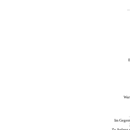
.
E
War
Im Gegente
Zu Anfang w