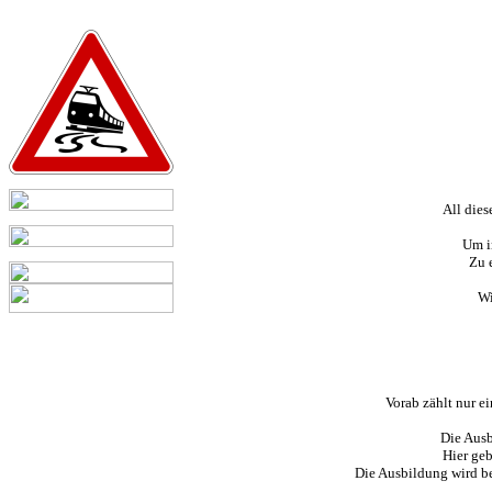
All dies
Um i
Zu 
Wi
Vorab zählt nur e
Die Ausb
Hier geb
Die Ausbildung wird be