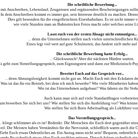
Die schriftliche Bewerbung...
.. mit Anschreiben, Lebenslauf, Zeugnissen und ergänzenden Bescheinigungen sollte 
In dem Anschreiben kommt es immer gut, sein Interesse deutlich zu machen. Denno
Dies gilt besonders für die eingefleischten Eisenbahnfans. Es ist nicht immer v
wie viele Stunden man an Bahnstrecken Fotos macht oder welches seine Lie
Lasst euch von der ersten Absage nicht entmutigen...
... denn die Unternehmen stellen nach vielen unterschiedlichen Kri
Eines legt viel wert auf gute Schulnoten, das Andere zielt mehr auf 
Die schriftliche Bewerbung hatte Erfolg...
... Glückwunsch! Aber die nächsten Hürden warten.
s geht zum Vorstellungsgespräch, zum Eignungstest und dann zur Medizinisch-Ps
Bereitet Euch auf das Gespräch vor...
... denn Ahnungslosigkeit kommt nicht gut an. Macht Euch mit den Eckdaten de
Was ist das für ein Betrieb, bei dem ich mich bewerbe? Wie viele Mitarbeiter haben
Wie ist das Unternehmen aufgebaut? Was fahren sie für Verk
Auch kann man sich auf viele Standardfragen vorbereite
um bewerben Sie sich bei uns? Wie stellen Sie sich die Ausbildung vor? Was könne
Wie stellen Sie sich Ihren Arbeitsalltag als Lokführer vo
Das Vorstellungsgespräch...
... klingt schlimmer als es ist! Bedenkt: Die Menschen die Euch dort gegenüber sit
il. Die Meisten haben Verständnis für die Nervosität, schließlich waren auch die Ch
Zieht Euch etwas Ordentliches an. Ein Anzug muss nicht sein! Bequem, ordentlich u
erde Ihr sicherlich etwas über Euch erzählen müssen. Danach folgen sicherlich eini