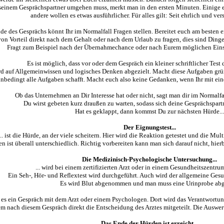
einem Gesprächspartner umgehen muss, merkt man in den ersten Minuten. Einige er
andere wollen es etwas ausführlicher. Für alles gilt: Seit ehrlich und ver
e des Gesprächs könnt Ihr im Normalfall Fragen stellen. Bereitet euch am besten ein
von Vorteil direkt nach dem Gehalt oder nach dem Urlaub zu fragen, dies sind Dinge
Fragt zum Beispiel nach der Übernahmechance oder nach Eurem möglichen Eins
Es ist möglich, dass vor oder dem Gespräch ein kleiner schriftlicher Test
rd auf Allgemeinwissen und logisches Denken abgezielt. Macht diese Aufgaben grün
unbedingt alle Aufgaben schafft. Macht euch also keine Gedanken, wenn Ihr mit ein
Ob das Unternehmen an Dir Interesse hat oder nicht, sagt man dir im Normalf
Du wirst gebeten kurz draußen zu warten, sodass sich deine Gesprächspart
Hat es geklappt, dann kommst Du zur nächsten Hürde...
Der Eignungstest...
... ist die Hürde, an der viele scheitern. Hier wird die Reaktion getestet und die Mul
en ist überall unterschiedlich. Richtig vorbereiten kann man sich darauf nicht, hier
Die Medizinisch-Psychologische Untersuchung...
... wird bei einem zertifizierten Arzt oder in einem Gesundheitszentru
Ein Seh-, Hör- und Reflextest wird durchgeführt. Auch wird der allgemeine Gesu
Es wird Blut abgenommen und man muss eine Urinprobe ab
 es ein Gespräch mit dem Arzt oder einem Psychologen. Dort wird das Verantwortung
m nach diesem Gespräch direkt die Entscheidung des Arztes mitgeteilt. Die Auswer
Das Ende der Hürden ist erreicht...