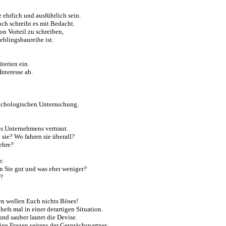
ehrlich und ausführlich sein.
ch schreibt es mit Bedacht.
on Vorteil zu schreiben,
blingsbaureihe ist.
terien ein.
Interesse ab.
ychologischen Untersuchung.
s Unternehmens vertraut.
 sie? Wo fahren sie überall?
ehre?
n:
n Sie gut und was eher weniger?
r?
zen wollen Euch nichts Böses!
efs mal in einer derartigen Situation.
nd sauber lautet die Devise.
ge Fragen seitens der Gesprächspartner.