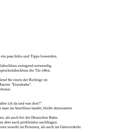
ein paar Infos und Tipps loswerden.
hulabschluss zwingend notwendig.
ptschulabschluss die Tür offen.
eruf für einen der Richtige ist.
Materie "Eisenbahn".
eboten.
ahre ich da und was dort?".
h man im Anschluss landet, bleibt abzuwarten.
n, als auch bei der Deutschen Bahn.
an aber auch problemlos nachfragen.
ren sowohl im Personen, als auch im Güterverkehr.