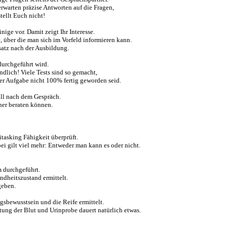
warten präzise Antworten auf die Fragen,
stellt Euch nicht!
ige vor. Damit zeigt Ihr Interesse.
, über die man sich im Vorfeld informieren kann.
atz nach der Ausbildung.
 durchgeführt wird.
dlich! Viele Tests sind so gemacht,
er Aufgabe nicht 100% fertig geworden seid.
all nach dem Gespräch.
ner beraten können.
titasking Fähigkeit überprüft.
bei gilt viel mehr: Entweder man kann es oder nicht.
m durchgeführt.
ndheitszustand ermittelt.
geben.
sbewusstsein und die Reife ermittelt.
tung der Blut und Urinprobe dauert natürlich etwas.