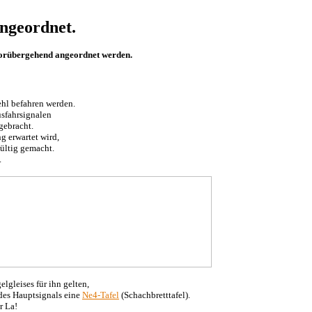
ngeordnet.
vorübergehend angeordnet werden.
ehl befahren werden.
usfahrsignalen
gebracht.
 erwartet wird,
gültig gemacht.
.
lgleises für ihn gelten,
 des Hauptsignals eine
Ne4-Tafel
(Schachbretttafel).
r La!