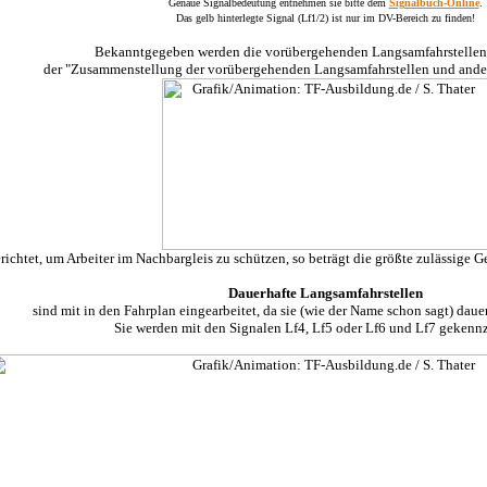
Genaue Signalbedeutung entnehmen sie bitte dem
Signalbuch-Online
.
Das gelb hinterlegte Signal (Lf1/2) ist nur im DV-Bereich zu finden!
Bekanntgegeben werden die vorübergehenden Langsamfahrstellen i
der "Zusammenstellung der vorübergehenden Langsamfahrstellen und ander
richtet, um Arbeiter im Nachbargleis zu schützen, so beträgt die größte zulässige
Dauerhafte Langsamfahrstellen
sind mit in den Fahrplan eingearbeitet, da sie (wie der Name schon sagt) dauer
Sie werden mit den Signalen Lf4, Lf5 oder Lf6 und Lf7 gekenn