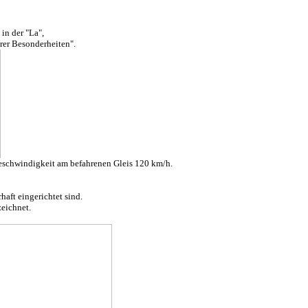
n der "La",
er Besonderheiten".
 Geschwindigkeit am befahrenen Gleis 120 km/h.
haft eingerichtet sind.
zeichnet.