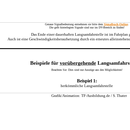
Genaue Signalbedeutung entnehmen sie bitte dem
Signalbuch-Online
.
Die gelb hinterlegten Signale sind nur im DV-Bereich zu finden!
Das Ende einer dauerhaften Langsamfahrstelle ist im Fahrplan 
Auch ist eine Geschwindigkeitsheraufsetzung durch ein erneutes alleinstehen
Beispiele für
vorüber
g
ehende
Langsamfahrst
Beachten Sie: Dies sind nur Auszüge aus den Möglichkeiten!
Beispiel 1:
herkömmliche Langsamfahrstelle