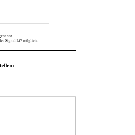
genannt.
des Signal Lf7 möglich.
ellen: