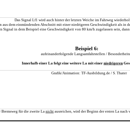
Das Signal Lf1 wird auch hinter der letzten Weiche im Fahrweg wiederholt
 aus dem einmündenden Abschnitt mit einer niedrigeren Geschwindigkeit als in der
 Signal in dem Beispiel eine Geschwindigkeit von 80 km/h zugelassen sein, dann w
Beispiel 6:
aufeinanderfolgende Langsamfahrstellen / Besonderheit
Innerhalb einer La folgt eine weitere La mit einer
niedri
g
eren
Gesc
er Bremsweg für die zweite La
nicht
ausreichen, wird der Beginn der ersten La nach v