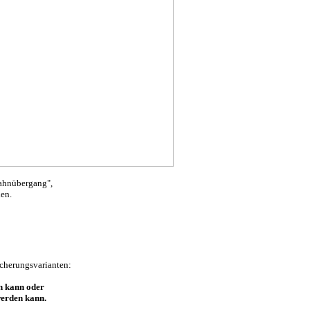
ahnübergang",
en.
cherungsvarianten:
n kann oder
werden kann.