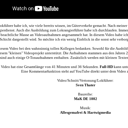
Lokführer habe ich, wie viele bereits wissen, im Güterverkehr gemacht. Nach meiner
ierdienst. Auch die Ausbildung zum Lokrangierführer habe ich durchlaufen. Immer 
ne beachtliche Masse an Videoaufnahmen angesammelt hat. In diesem Video habe ic
Schicht dargestellt wird. So möchte ich ein wenig Einblick in die sonst sehr verbo
esem Video bei den wahnsinnig tollen Kollegen bedanken. Sowohl für die Ausbildu
iesem "kleinen" Videoprojekt unterstützt. Die Aufnahmen stammen aus den Jahren 2
ind auch einige O-Tonaufnahmen enthalten. Zusätzlich werden mit kleinen Texten g
 Video hat eine Gesamtlänge von 41 Minuten und 36 Sekunden.
Full-HD
kann unte
Eine Kommentarfunktion steht auf YouTube direkt unter dem Video 
Video/Schnitt/Vertonung/Lokführer:
Sven Thater
Baureihe:
MaK DE 1002
Musik:
Allesgemafrei & Hartwigmedia