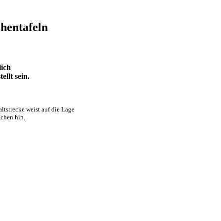
hentafeln
lich
llt sein.
tstrecke weist auf die Lage
chen hin.