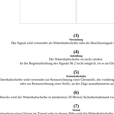
(3)
Verwendung
Das Signal wird verwendet als Wärterhaltscheibe oder als Abschlusssignal 
(4)
Aufstellung
Die Wärterhaltscheibe ist nicht ortsfest.
Ist die Regelaufstellung des Signals Sh 2 nicht möglich, ist es im Glei
(5)
Wärterhaltscheibe
ärterhaltscheibe wird verwendet zur Kennzeichnung einer Gleisstelle, die vorüber
oder zur Kennzeichnung einer Stelle, an der Züge ausnahmsweise anh
(6)
 Strecke wird die Wärterhaltscheibe in mindestens 50 Metern Sicherheitsabstand vor 
(7)
Tunnel
riegelung eines Gleises im Tunnel oder in dessen Nähe wird die Wärterhaltscheibe 