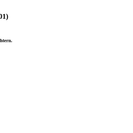
01)
htern.