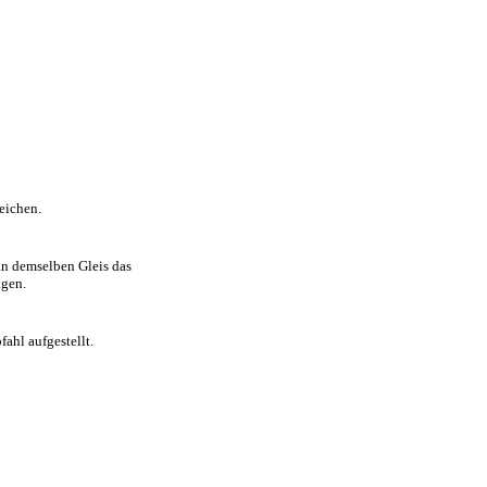
eichen.
an demselben Gleis das
agen.
fahl aufgestellt.