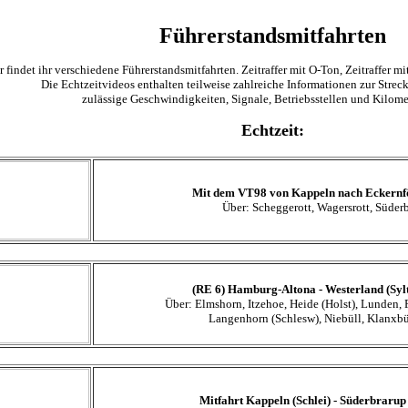
Führerstandsmitfahrten
r findet ihr verschiedene Führerstandsmitfahrten. Zeitraffer mit O-Ton, Zeitraffer m
Die Echtzeitvideos enthalten teilweise zahlreiche Informationen zur Strec
zulässige Geschwindigkeiten, Signale, Betriebsstellen und Kilome
Echtzeit:
Mit dem VT98 von Kappeln nach Eckernfö
Über: Scheggerott, Wagersrott, Süder
(RE 6) Hamburg-Altona - Westerland (Sylt
Über: Elmshorn, Itzehoe, Heide (Holst), Lunden, 
Langenhorn (Schlesw), Niebüll, Klanxb
Mitfahrt Kappeln (Schlei) - Süderbrarup