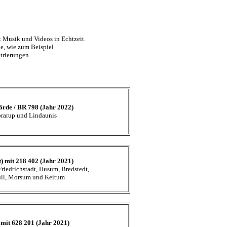
it Musik und Videos in Echtzeit.
ke, wie zum Beispiel
trierungen.
rde / BR 798 (Jahr 2022)
brarup und Lindaunis
) mit 218 402 (Jahr 2021)
Friedrichstadt, Husum, Bredstedt,
üll, Morsum und Keitum
 mit 628 201 (Jahr 2021)