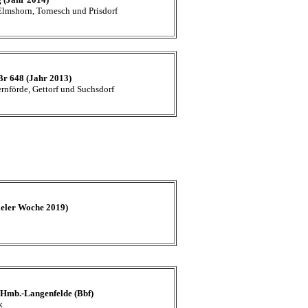
 Elmshorn, Tornesch und Prisdorf
Br 648 (Jahr 2013)
rnförde, Gettorf und Suchsdorf
ieler Woche 2019)
- Hmb.-Langenfelde (Bbf)
k