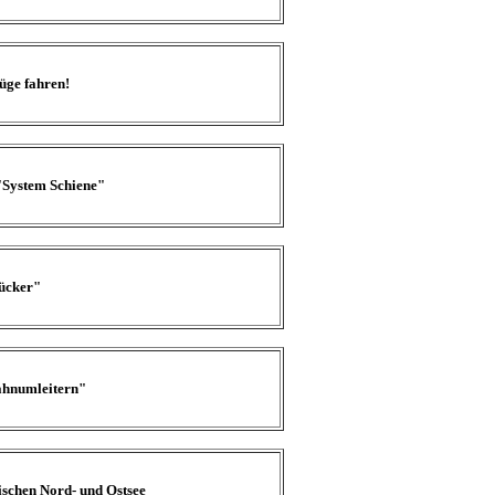
üge fahren!
"System Schiene"
ücker"
ahnumleitern"
schen Nord- und Ostsee