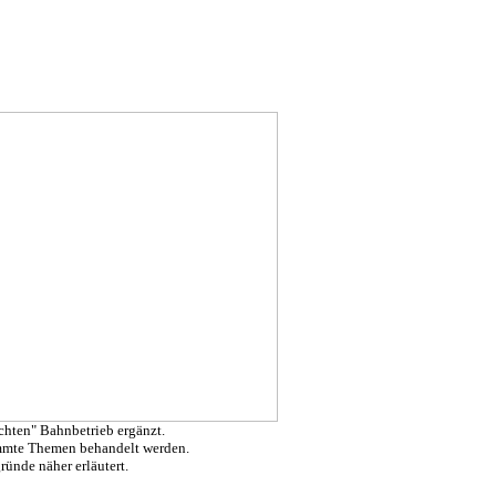
chten" Bahnbetrieb ergänzt.
immte Themen behandelt werden.
ründe näher erläutert.