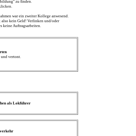
bildung" zu finden.
licken.
fnahmen war ein zweiter Kollege anwesend.
 also kein Geld! Verlinken und/oder
es keine Auftragsarbeiten.
rten
n und vertont.
hen als Lokführer
verkehr