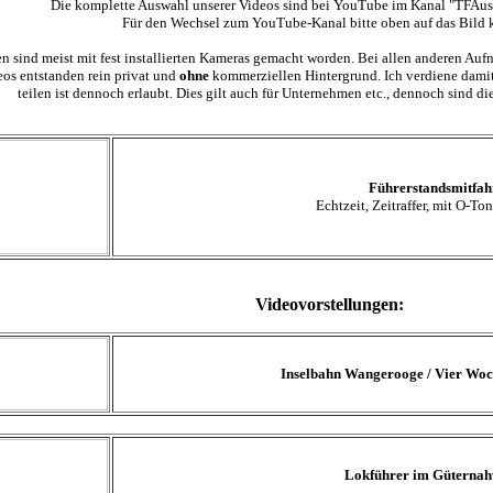
Die komplette Auswahl unserer Videos sind bei YouTube im Kanal "TFAus
Für den Wechsel zum YouTube-Kanal bitte oben auf das Bild k
 sind meist mit fest installierten Kameras gemacht worden. Bei allen anderen Au
eos entstanden rein privat und
ohne
kommerziellen Hintergrund. Ich verdiene damit
teilen ist dennoch erlaubt. Dies gilt auch für Unternehmen etc., dennoch sind di
Führerstandsmitfah
Echtzeit, Zeitraffer, mit O-To
Videovorstellungen:
Inselbahn Wangerooge / Vier Woc
Lokführer im Güternah