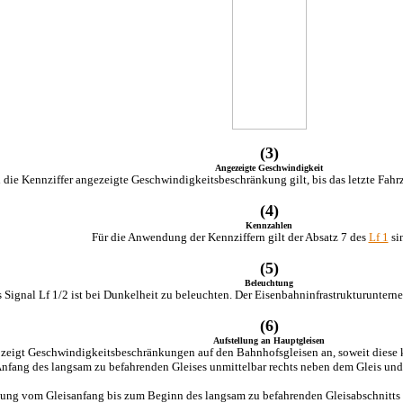
(3)
Angezeigte Geschwindigkeit
 die Kennziffer angezeigte Geschwindigkeitsbeschränkung gilt, bis das letzte Fahrz
(4)
Kennzahlen
Für die Anwendung der Kennziffern gilt der Absatz 7 des
Lf 1
si
(5)
Beleuchtung
 Signal Lf 1/2 ist bei Dunkelheit zu beleuchten. Der Eisenbahninfrastrukturunter
(6)
Aufstellung an Hauptgleisen
 zeigt Geschwindigkeitsbeschränkungen auf den Bahnhofsgleisen an, soweit diese 
Anfang des langsam zu befahrenden Gleises unmittelbar rechts neben dem Gleis un
nung vom Gleisanfang bis zum Beginn des langsam zu befahrenden Gleisabschnitts 