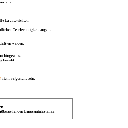
zustellen.
ie La unterrichtet.
hiedlichen Geschwindigkeitsangaben
chritten werden.
uf hingewiesen,
g besteht.
3
nicht aufgestellt sein.
en
orübergehenden Langsamfahrstellen.