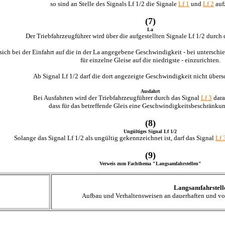
so sind an Stelle des Signals Lf 1/2 die Signale
Lf 1
und
Lf 2
auf
(7)
La
Der Triebfahrzeugführer wird über die aufgestellten Signale Lf 1/2 durch d
 sich bei der Einfahrt auf die in der La angegebene Geschwindigkeit - bei untersc
für einzelne Gleise auf die niedrigste - einzurichten.
Ab Signal Lf 1/2 darf die dort angezeigte Geschwindigkeit nicht übers
Ausfahrt
Bei Ausfahrten wird der Triebfahrzeugführer durch das Signal
Lf 3
dara
dass für das betreffende Gleis eine Geschwindigkeitsbeschränkun
(8)
Ungültiges Signal Lf 1/2
Solange das Signal Lf 1/2 als ungültig gekennzeichnet ist, darf das Signal
Lf 
(9)
Verweis zum Fachthema "Langsamfahrstellen"
Langsamfahrstell
Aufbau und Verhaltensweisen an dauerhaften und v